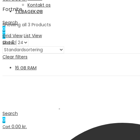
Kontakt os
Fortnite
TILBAGEKØB
Search
Showing all 3 Products
0
Grid View
List View
0
0.00
kr.
Show:
Cart
Menu
Clear filters
16 GB RAM
Search
0
0.00
kr.
Cart