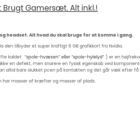
Brugt Gamersæt. Alt inkl.!
og headset. Alt hvad du skal bruge for at komme i gang.
den tilbyder et super kraftigt 6 GB grafikkort fra Nvidia.
fte kaldet
“spole-hvæsen” eller “spole-hylelyd”
) er en højfrek
r ikke en defekt, men snarere en fysisk egenskab ved komponente
n altid bare slukket pcen på kontakten og det går væk efter få
n har masser af kræfter og masser af plads.