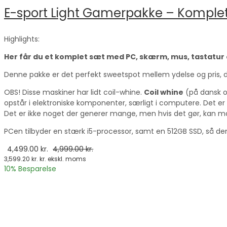
E-sport Light Gamerpakke – Komplet 
Highlights:
Her får du et komplet sæt med PC, skærm, mus, tastatur 
Denne pakke er det perfekt sweetspot mellem ydelse og pris, da 
OBS! Disse maskiner har lidt coil-whine.
Coil whine
(på dansk o
opstår i elektroniske komponenter, særligt i computere. Det e
Det er ikke noget der generer mange, men hvis det gør, kan ma
PCen tilbyder en stærk i5-processor, samt en 512GB SSD, så de
4,499.00
kr.
4,999.00
kr.
3,599.20
kr.
kr. ekskl. moms
10
% Besparelse
vælge en mulighed