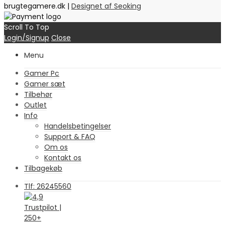
brugtegamere.dk |
Designet af Seoking
Scroll To Top
Login/Signup
Close
Menu
Gamer Pc
Gamer sæt
Tilbehør
Outlet
Info
Handelsbetingelser
Support & FAQ
Om os
Kontakt os
Tilbagekøb
Tlf: 26245560