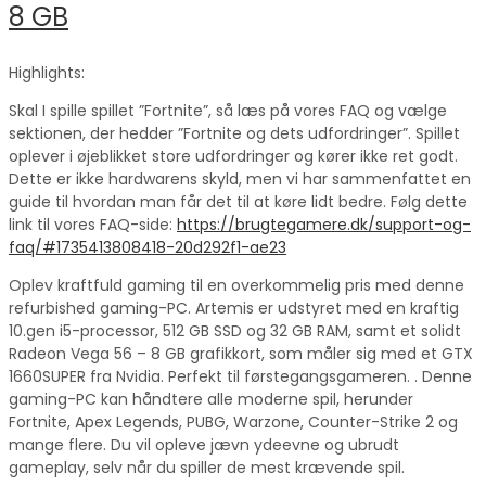
8 GB
Highlights:
Skal I spille spillet ”Fortnite”, så læs på vores FAQ og vælge
sektionen, der hedder ”Fortnite og dets udfordringer”. Spillet
oplever i øjeblikket store udfordringer og kører ikke ret godt.
Dette er ikke hardwarens skyld, men vi har sammenfattet en
guide til hvordan man får det til at køre lidt bedre. Følg dette
link til vores FAQ-side:
https://brugtegamere.dk/support-og-
faq/#1735413808418-20d292f1-ae23
Oplev kraftfuld gaming til en overkommelig pris med denne
refurbished gaming-PC. Artemis er udstyret med en kraftig
10.gen i5-processor, 512 GB SSD og 32 GB RAM, samt et solidt
Radeon Vega 56 – 8 GB grafikkort, som måler sig med et GTX
1660SUPER fra Nvidia. Perfekt til førstegangsgameren. . Denne
gaming-PC kan håndtere alle moderne spil, herunder
Fortnite, Apex Legends, PUBG, Warzone, Counter-Strike 2 og
mange flere. Du vil opleve jævn ydeevne og ubrudt
gameplay, selv når du spiller de mest krævende spil.