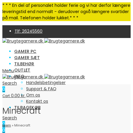
* * * En del af personalet holder ferie og vi har derfor længere
leveringstid end normalt - derudover også længere svartider
på mail. Telefonen holder lukket.* * *
Tlf: 26245560
4,9 Trustpilot | 250+ anmeldelser
GAMER PC
GAMER SÆT
TILBEHØR
OUTLET
Menu
INFO
Handelsbetingelser
Search
Support & FAQ
0
Om os
0.00
kr.
Cart
Kontakt os
TILBAGEKØB
Minecraft
Search
0
Hjem
»
Minecraft
0