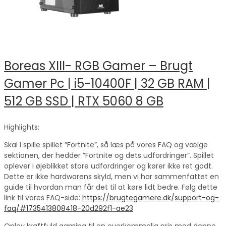
Boreas XIII- RGB Gamer – Brugt
Gamer Pc | i5-10400F | 32 GB RAM |
512 GB SSD | RTX 5060 8 GB
Highlights:
Skal I spille spillet ”Fortnite”, så læs på vores FAQ og vælge
sektionen, der hedder ”Fortnite og dets udfordringer”. Spillet
oplever i øjeblikket store udfordringer og kører ikke ret godt.
Dette er ikke hardwarens skyld, men vi har sammenfattet en
guide til hvordan man får det til at køre lidt bedre. Følg dette
link til vores FAQ-side:
https://brugtegamere.dk/support-og-
faq/#1735413808418-20d292f1-ae23
Oplev kraftfuld gaming til en overkommelig pris med denne