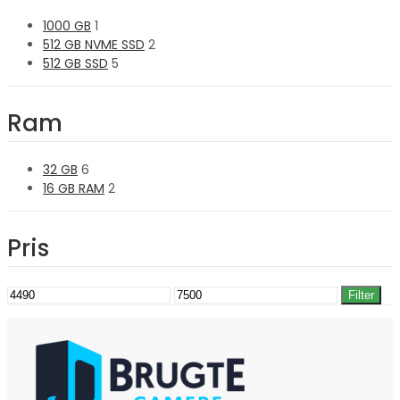
1000 GB
1
512 GB NVME SSD
2
512 GB SSD
5
Ram
32 GB
6
16 GB RAM
2
Pris
Mindste
Højeste
Filter
pris
pris