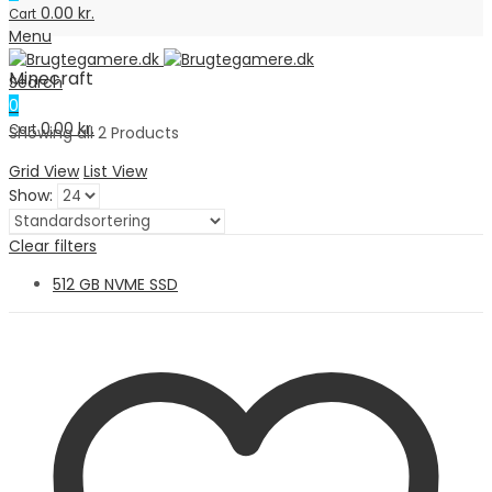
0.00
kr.
Cart
Menu
Minecraft
Search
0
0.00
kr.
Cart
Showing all 2 Products
Grid View
List View
Show:
Clear filters
512 GB NVME SSD