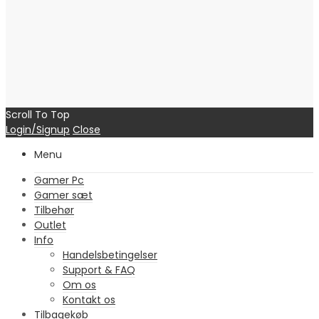
Scroll To Top
Login/Signup
Close
Menu
Gamer Pc
Gamer sæt
Tilbehør
Outlet
Info
Handelsbetingelser
Support & FAQ
Om os
Kontakt os
Tilbagekøb