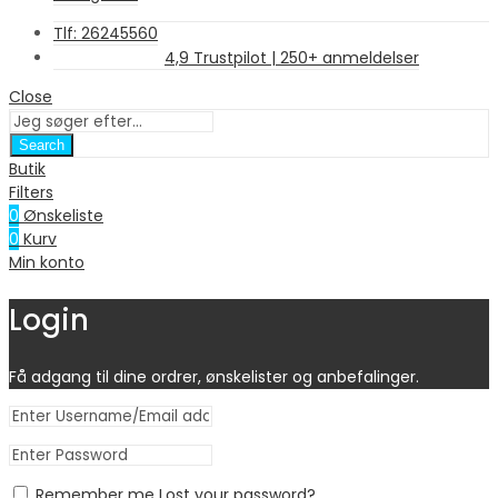
Tlf: 26245560
4,9 Trustpilot | 250+ anmeldelser
Close
Search
Butik
Filters
0
Ønskeliste
0
Kurv
Min konto
Login
Få adgang til dine ordrer, ønskelister og anbefalinger.
Remember me
Lost your password?