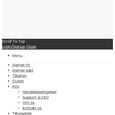
Scroll To Top
Login/Signup
Close
Menu
Gamer Pc
Gamer sæt
Tilbehør
Outlet
Info
Handelsbetingelser
Support & FAQ
Om os
Kontakt os
Tilbagekøb