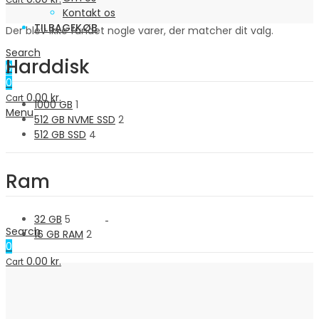
Cart
Kontakt os
TILBAGEKØB
Der blev ikke fundet nogle varer, der matcher dit valg.
Search
Harddisk
0
0
0.00
kr.
Cart
1000 GB
1
Menu
512 GB NVME SSD
2
512 GB SSD
4
Ram
32 GB
5
Search
16 GB RAM
2
0
0.00
kr.
Cart