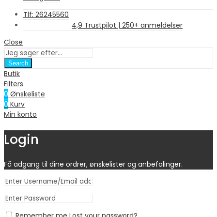
Tlf: 26245560
4,9 Trustpilot | 250+ anmeldelser
Close
Search
Butik
Filters
0
Ønskeliste
0
Kurv
Min konto
Login
Få adgang til dine ordrer, ønskelister og anbefalinger.
Remember me
Lost your password?