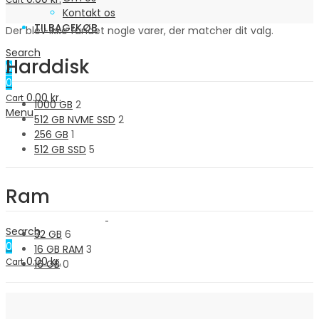
Cart
Kontakt os
TILBAGEKØB
Der blev ikke fundet nogle varer, der matcher dit valg.
Search
Harddisk
0
0
0.00
kr.
Cart
1000 GB
2
Menu
512 GB NVME SSD
2
256 GB
1
512 GB SSD
5
Ram
Search
32 GB
6
0
16 GB RAM
3
0.00
kr.
Cart
16 GB
0