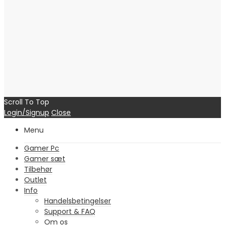
Scroll To Top
Login/Signup
Close
Menu
Gamer Pc
Gamer sæt
Tilbehør
Outlet
Info
Handelsbetingelser
Support & FAQ
Om os