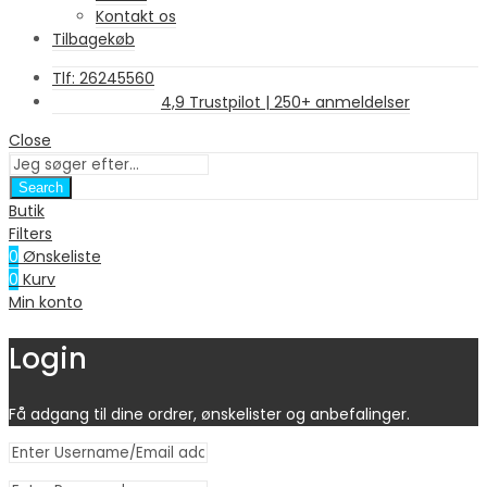
Kontakt os
Tilbagekøb
Tlf: 26245560
4,9 Trustpilot | 250+ anmeldelser
Close
Search
Butik
Filters
0
Ønskeliste
0
Kurv
Min konto
Login
Få adgang til dine ordrer, ønskelister og anbefalinger.