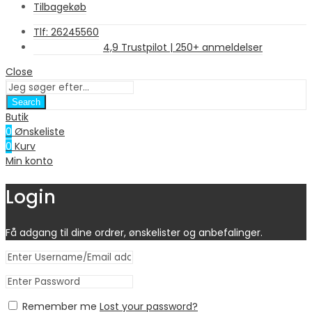
Tilbagekøb
Tlf: 26245560
4,9 Trustpilot | 250+ anmeldelser
Close
Search
Butik
0
Ønskeliste
0
Kurv
Min konto
Login
Få adgang til dine ordrer, ønskelister og anbefalinger.
Remember me
Lost your password?