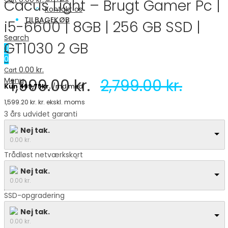
Cacus Light – Brugt Gamer Pc |
Cart
Kontakt os
TILBAGEKØB
i5-6600 | 8GB | 256 GB SSD |
Search
GT1030 2 GB
0
0
0.00
kr.
Cart
1,999.00
kr.
2,799.00
kr.
Menu
1,599.20
kr.
kr. ekskl. moms
3 års udvidet garanti
Nej tak.
0.00
kr.
Trådløst netværkskort
Search
Nej tak.
0
0.00
kr.
0.00
kr.
Cart
SSD-opgradering
Nej tak.
0.00
kr.