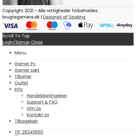
Copyright 2021 - Alle rettigheder forbeholdes.
brugtegamere.dk |
Designet af Seoking
Scroll To Top
Login/Signup
Close
Menu
Gamer Pc
Gamer sæt
Tilbehør
Outlet
Info
Handelsbetingelser
Support & FAQ
Om os
Kontakt os
Tilbagekøb
Tlf: 26245560