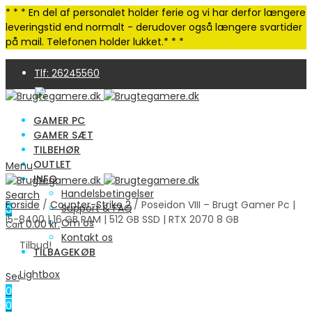
* * * En del af personalet holder ferie og vi har derfor længere
leveringstid end normalt - derudover også længere svartider
på mail. Telefonen holder lukket.* * *
Tlf: 26245560
GAMER PC
GAMER SÆT
TILBEHØR
OUTLET
Menu
INFO
4,9 Trustpilot | 250+ anmeldelser
Handelsbetingelser
Search
Forside
/
Counter-Strike 2
/ Poseidon VIII – Brugt Gamer Pc |
Support & FAQ
0
i5-8400 | 16 GB RAM | 512 GB SSD | RTX 2070 8 GB
Om os
0.00
kr.
Cart
Kontakt os
Tilbud!
TILBAGEKØB
Lightbox
Search
0
0