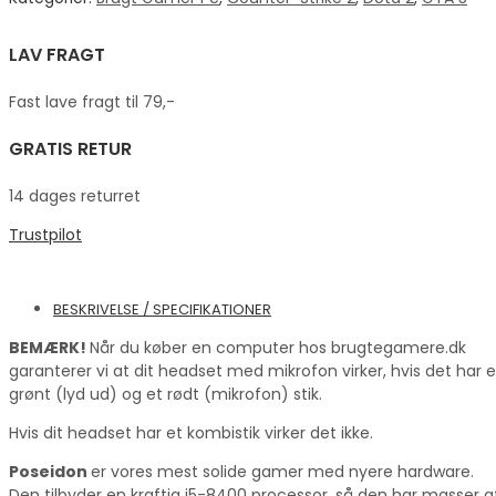
LAV FRAGT
Fast lave fragt til 79,-
GRATIS RETUR
14 dages returret
Trustpilot
BESKRIVELSE / SPECIFIKATIONER
BEMÆRK!
Når du køber en computer hos brugtegamere.dk
garanterer vi at dit headset med mikrofon virker, hvis det har e
grønt (lyd ud) og et rødt (mikrofon) stik.
Hvis dit headset har et kombistik virker det ikke.
Poseidon
er vores mest solide gamer med nyere hardware.
Den tilbyder en kraftig i5-8400 processor, så den har masser a