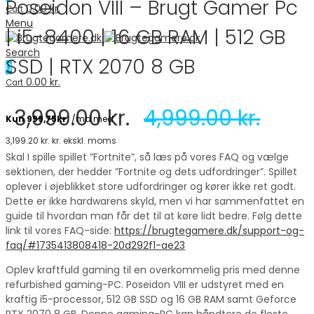
Poseidon VIII – Brugt Gamer Pc
0.00
kr.
Cart
Menu
| i5-8400 | 16 GB RAM | 512 GB
Search
SSD | RTX 2070 8 GB
0
0.00
kr.
Cart
3,999.00
kr.
4,999.00
kr.
3,199.20
kr.
kr. ekskl. moms
Skal I spille spillet ”Fortnite”, så læs på vores FAQ og vælge
sektionen, der hedder ”Fortnite og dets udfordringer”. Spillet
oplever i øjeblikket store udfordringer og kører ikke ret godt.
Dette er ikke hardwarens skyld, men vi har sammenfattet en
guide til hvordan man får det til at køre lidt bedre. Følg dette
link til vores FAQ-side:
https://brugtegamere.dk/support-og-
faq/#1735413808418-20d292f1-ae23
Oplev kraftfuld gaming til en overkommelig pris med denne
refurbished gaming-PC. Poseidon VIII er udstyret med en
kraftig i5-processor, 512 GB SSD og 16 GB RAM samt Geforce
RTX 2070 8 GB. Denne gaming-PC kan håndtere de fleste