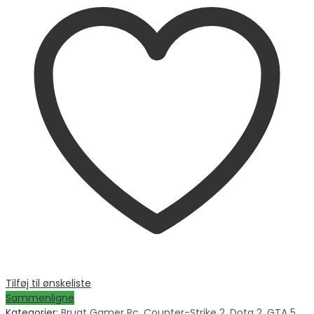
Tilføj til ønskeliste
Sammenligne
Kategorier:
Brugt Gamer Pc
,
Counter-Strike 2
,
Dota 2
,
GTA 5