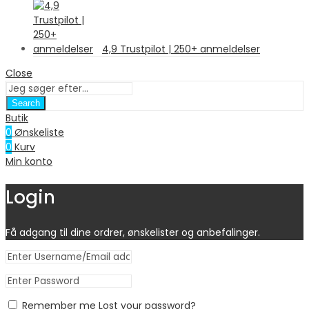
4,9 Trustpilot | 250+ anmeldelser
Close
Search
Butik
0
Ønskeliste
0
Kurv
Min konto
Login
Få adgang til dine ordrer, ønskelister og anbefalinger.
Remember me
Lost your password?