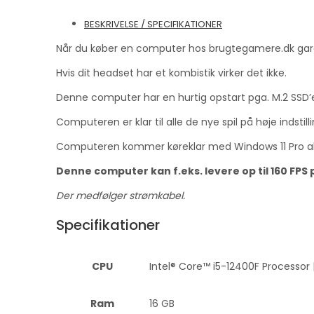
BESKRIVELSE / SPECIFIKATIONER
Når du køber en computer hos brugtegamere.dk garante
Hvis dit headset har et kombistik virker det ikke.
Denne computer har en hurtig opstart pga. M.2 SSD’
Computeren er klar til alle de nye spil på høje indstill
Computeren kommer køreklar med Windows 11 Pro ak
Denne computer kan f.eks. levere op til 160 FPS på 
Der medfølger strømkabel.
Specifikationer
CPU
Intel® Core™ i5-12400F Processor 
Ram
16 GB