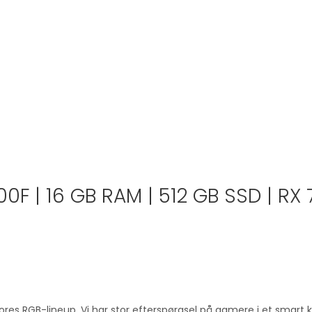
F | 16 GB RAM | 512 GB SSD | RX
ores RGB-lineup. Vi har stor efterspørgsel på gamere i et smart k