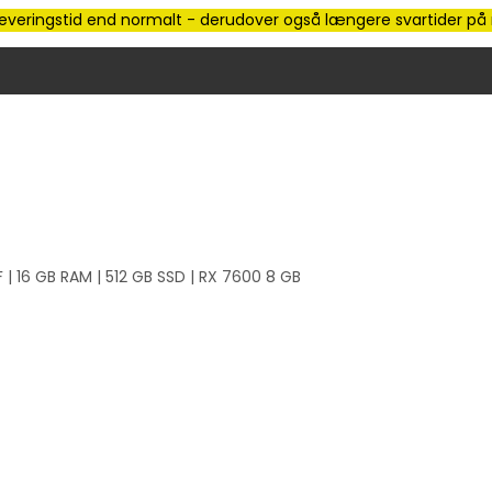
e leveringstid end normalt - derudover også længere svartider på m
 16 GB RAM | 512 GB SSD | RX 7600 8 GB