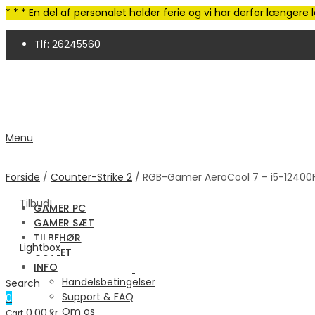
* * * En del af personalet holder ferie og vi har derfor længer
Tlf: 26245560
4,9 Trustpilot | 250+ anmeldelser
Menu
Forside
/
Counter-Strike 2
/ RGB-Gamer AeroCool 7 – i5-12400F |
Tilbud!
GAMER PC
GAMER SÆT
TILBEHØR
Lightbox
OUTLET
INFO
Handelsbetingelser
Search
Support & FAQ
0
Om os
0.00
kr.
Cart