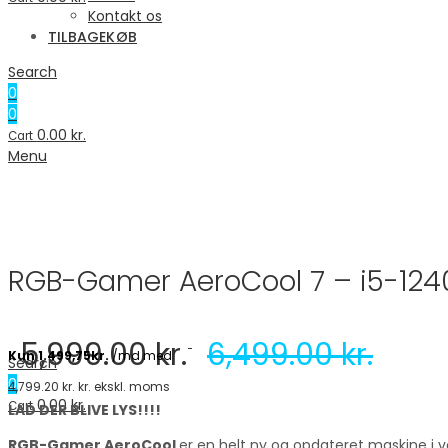
Kontakt os
TILBAGEKØB
Search
0
0
0.00
kr.
Cart
Menu
RGB-Gamer AeroCool 7 – i5-12400
5,999.00
kr.
6,499.00
kr.
Search
0
4,799.20
kr.
kr. ekskl. moms
0.00
kr.
Cart
LAD DER BLIVE LYS!!!!
RGB-Gamer AeroCool
er en helt ny og opdateret maskine i v