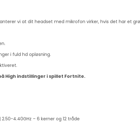
rer vi at dit headset med mikrofon virker, hvis det har et grøn
en.
inger i fuld hd opløsning.
tiveret.
High indstillinger i spillet Fortnite.
| 2.50-4.40GHz – 6 kerner og 12 tråde