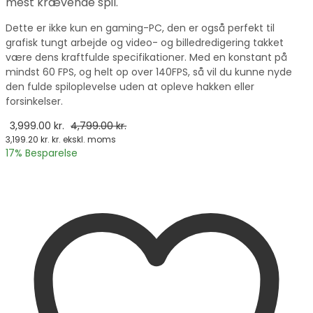
mest krævende spil.
Dette er ikke kun en gaming-PC, den er også perfekt til
grafisk tungt arbejde og video- og billedredigering takket
være dens kraftfulde specifikationer. Med en konstant på
mindst 60 FPS, og helt op over 140FPS, så vil du kunne nyde
den fulde spiloplevelse uden at opleve hakken eller
forsinkelser.
3,999.00
kr.
4,799.00
kr.
3,199.20
kr.
kr. ekskl. moms
17
% Besparelse
vælge en mulighed