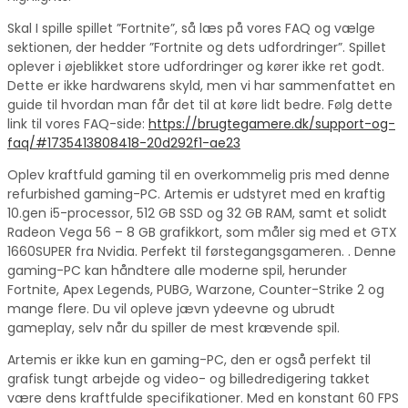
Skal I spille spillet ”Fortnite”, så læs på vores FAQ og vælge
sektionen, der hedder ”Fortnite og dets udfordringer”. Spillet
oplever i øjeblikket store udfordringer og kører ikke ret godt.
Dette er ikke hardwarens skyld, men vi har sammenfattet en
guide til hvordan man får det til at køre lidt bedre. Følg dette
link til vores FAQ-side:
https://brugtegamere.dk/support-og-
faq/#1735413808418-20d292f1-ae23
Oplev kraftfuld gaming til en overkommelig pris med denne
refurbished gaming-PC. Artemis er udstyret med en kraftig
10.gen i5-processor, 512 GB SSD og 32 GB RAM, samt et solidt
Radeon Vega 56 – 8 GB grafikkort, som måler sig med et GTX
1660SUPER fra Nvidia. Perfekt til førstegangsgameren. . Denne
gaming-PC kan håndtere alle moderne spil, herunder
Fortnite, Apex Legends, PUBG, Warzone, Counter-Strike 2 og
mange flere. Du vil opleve jævn ydeevne og ubrudt
gameplay, selv når du spiller de mest krævende spil.
Artemis er ikke kun en gaming-PC, den er også perfekt til
grafisk tungt arbejde og video- og billedredigering takket
være dens kraftfulde specifikationer. Med en konstant 60 FPS