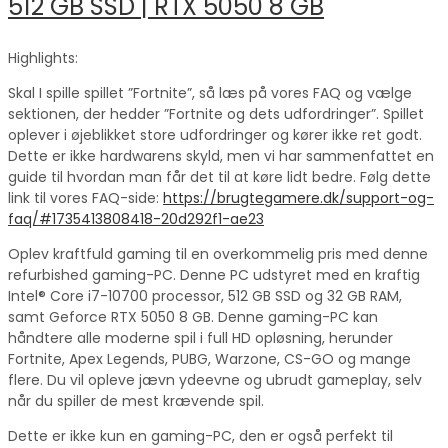
512 GB SSD | RTX 5050 8 GB
Highlights:
Skal I spille spillet ”Fortnite”, så læs på vores FAQ og vælge
sektionen, der hedder ”Fortnite og dets udfordringer”. Spillet
oplever i øjeblikket store udfordringer og kører ikke ret godt.
Dette er ikke hardwarens skyld, men vi har sammenfattet en
guide til hvordan man får det til at køre lidt bedre. Følg dette
link til vores FAQ-side:
https://brugtegamere.dk/support-og-
faq/#1735413808418-20d292f1-ae23
Oplev kraftfuld gaming til en overkommelig pris med denne
refurbished gaming-PC. Denne PC udstyret med en kraftig
Intel® Core i7-10700 processor, 512 GB SSD og 32 GB RAM,
samt Geforce RTX 5050 8 GB. Denne gaming-PC kan
håndtere alle moderne spil i full HD opløsning, herunder
Fortnite, Apex Legends, PUBG, Warzone, CS-GO og mange
flere. Du vil opleve jævn ydeevne og ubrudt gameplay, selv
når du spiller de mest krævende spil.
Dette er ikke kun en gaming-PC, den er også perfekt til