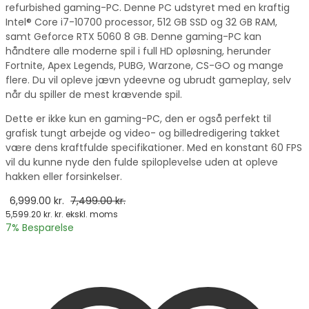
refurbished gaming-PC. Denne PC udstyret med en kraftig
Intel® Core i7-10700 processor, 512 GB SSD og 32 GB RAM,
samt Geforce RTX 5060 8 GB. Denne gaming-PC kan
håndtere alle moderne spil i full HD opløsning, herunder
Fortnite, Apex Legends, PUBG, Warzone, CS-GO og mange
flere. Du vil opleve jævn ydeevne og ubrudt gameplay, selv
når du spiller de mest krævende spil.
Dette er ikke kun en gaming-PC, den er også perfekt til
grafisk tungt arbejde og video- og billedredigering takket
være dens kraftfulde specifikationer. Med en konstant 60 FPS
vil du kunne nyde den fulde spiloplevelse uden at opleve
hakken eller forsinkelser.
6,999.00
kr.
7,499.00
kr.
5,599.20
kr.
kr. ekskl. moms
7
% Besparelse
vælge en mulighed