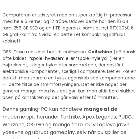
Computeren er udstyret med en super kraftig i7-processor
med hele 6 kerner og 12 tråde. Udover dette har den 16 GB
ram, 256 GB SSD og en 1 TB lagerdisk, samt et nyt RTX 3050 6
GB grafikkort fra Nvidia. Alt dette i et kompakt og stilfuldt
kabinet!
OBS! Disse maskiner har lidt coil-whine.
Coil whine
(på dansk
ofte kaldet
“spole-hvæsen” eller “spole-hylelyd”
) er en
højfrekvent, skinger hyle- eller summetone, der opstår i
elektroniske komponenter, særligt i computere. Det er ikke en
defekt, men snarere en fysisk egenskab ved komponenterne
– i dette tilfælde strømforsyningen. Det er ikke noget der
generer mange, men hvis det gør, kan man altid bare slukket
pcen på kontakten og det går væk efter få minutter.
Denne gaming-PC kan håndtere
mange af de
moderne spil, herunder Fortnite, Apex Legends, PUBG,
Warzone, CS-GO og mange flere. Du vil opleve jævn
ydeevne og ubrudt gameplay, selv når du spiller de