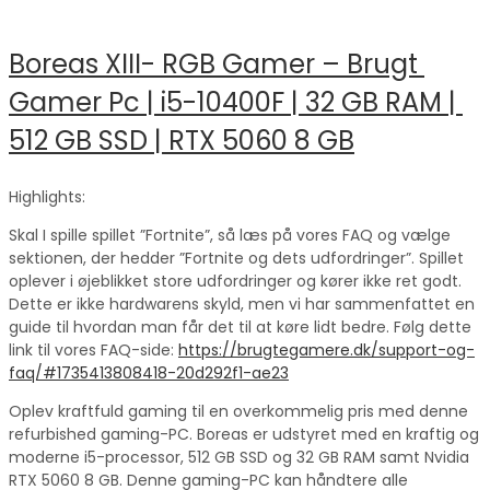
Boreas XIII- RGB Gamer – Brugt 
Gamer Pc | i5-10400F | 32 GB RAM | 
512 GB SSD | RTX 5060 8 GB
Highlights:
Skal I spille spillet ”Fortnite”, så læs på vores FAQ og vælge
sektionen, der hedder ”Fortnite og dets udfordringer”. Spillet
oplever i øjeblikket store udfordringer og kører ikke ret godt.
Dette er ikke hardwarens skyld, men vi har sammenfattet en
guide til hvordan man får det til at køre lidt bedre. Følg dette
link til vores FAQ-side:
https://brugtegamere.dk/support-og-
faq/#1735413808418-20d292f1-ae23
Oplev kraftfuld gaming til en overkommelig pris med denne
refurbished gaming-PC. Boreas er udstyret med en kraftig og
moderne i5-processor, 512 GB SSD og 32 GB RAM samt Nvidia
RTX 5060 8 GB. Denne gaming-PC kan håndtere alle