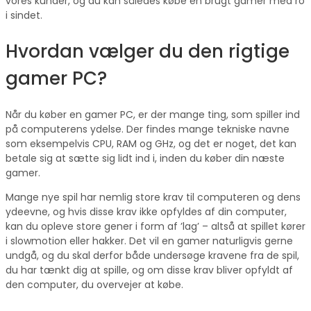
vores kunder, og du kan således købe en brugt gamer med ro
i sindet.
Hvordan vælger du den rigtige
gamer PC?
Når du køber en gamer PC, er der mange ting, som spiller ind
på computerens ydelse. Der findes mange tekniske navne
som eksempelvis CPU, RAM og GHz, og det er noget, det kan
betale sig at sætte sig lidt ind i, inden du køber din næste
gamer.
Mange nye spil har nemlig store krav til computeren og dens
ydeevne, og hvis disse krav ikke opfyldes af din computer,
kan du opleve store gener i form af ’lag’ – altså at spillet kører
i slowmotion eller hakker. Det vil en gamer naturligvis gerne
undgå, og du skal derfor både undersøge kravene fra de spil,
du har tænkt dig at spille, og om disse krav bliver opfyldt af
den computer, du overvejer at købe.