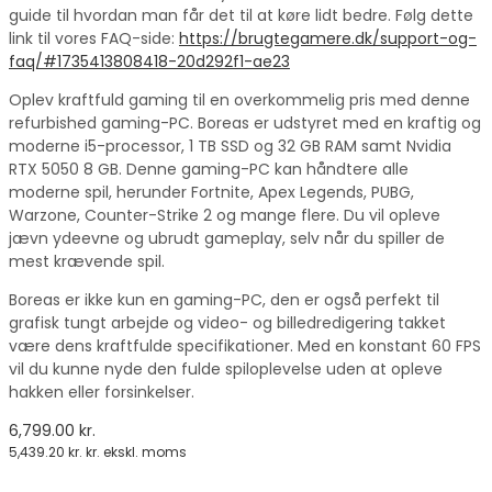
guide til hvordan man får det til at køre lidt bedre. Følg dette
link til vores FAQ-side:
https://brugtegamere.dk/support-og-
faq/#1735413808418-20d292f1-ae23
Oplev kraftfuld gaming til en overkommelig pris med denne
refurbished gaming-PC. Boreas er udstyret med en kraftig og
moderne i5-processor, 1 TB SSD og 32 GB RAM samt Nvidia
RTX 5050 8 GB. Denne gaming-PC kan håndtere alle
moderne spil, herunder Fortnite, Apex Legends, PUBG,
Warzone, Counter-Strike 2 og mange flere. Du vil opleve
jævn ydeevne og ubrudt gameplay, selv når du spiller de
mest krævende spil.
Boreas er ikke kun en gaming-PC, den er også perfekt til
grafisk tungt arbejde og video- og billedredigering takket
være dens kraftfulde specifikationer. Med en konstant 60 FPS
vil du kunne nyde den fulde spiloplevelse uden at opleve
hakken eller forsinkelser.
6,799.00
kr.
5,439.20
kr.
kr. ekskl. moms
vælge en mulighed