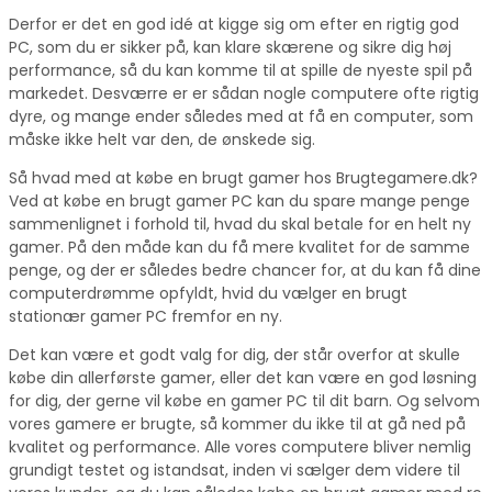
Derfor er det en god idé at kigge sig om efter en rigtig god
PC, som du er sikker på, kan klare skærene og sikre dig høj
performance, så du kan komme til at spille de nyeste spil på
markedet. Desværre er er sådan nogle computere ofte rigtig
dyre, og mange ender således med at få en computer, som
måske ikke helt var den, de ønskede sig.
Så hvad med at købe en brugt gamer hos Brugtegamere.dk?
Ved at købe en brugt gamer PC kan du spare mange penge
sammenlignet i forhold til, hvad du skal betale for en helt ny
gamer. På den måde kan du få mere kvalitet for de samme
penge, og der er således bedre chancer for, at du kan få dine
computerdrømme opfyldt, hvid du vælger en brugt
stationær gamer PC fremfor en ny.
Det kan være et godt valg for dig, der står overfor at skulle
købe din allerførste gamer, eller det kan være en god løsning
for dig, der gerne vil købe en gamer PC til dit barn. Og selvom
vores gamere er brugte, så kommer du ikke til at gå ned på
kvalitet og performance. Alle vores computere bliver nemlig
grundigt testet og istandsat, inden vi sælger dem videre til