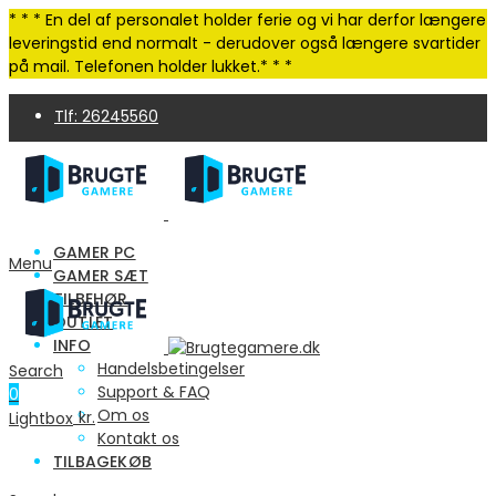
* * * En del af personalet holder ferie og vi har derfor længere
leveringstid end normalt - derudover også længere svartider
på mail. Telefonen holder lukket.* * *
Tlf: 26245560
4,9 Trustpilot | 250+ anmeldelser
GAMER PC
Menu
GAMER SÆT
TILBEHØR
OUTLET
INFO
Handelsbetingelser
Search
Support & FAQ
0
Om os
0.00
kr.
Lightbox
Cart
Kontakt os
TILBAGEKØB