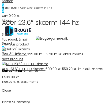
Search
0
Hjem
»
Butik
»
Acer 23.6″ skærm 144 hz
0
0.00
kr.
Cart
Acer 23.6″ skærm 144 hz
Menu
Share:
Facebook
Email
Search
Previous product
0
0.00
kr.
Cart
Dell 23" skærm
399.00
kr.
319.20
kr.
kr. ekskl. moms
Next product
AOC 23.6" FULL-HD skærm
699.00
kr.
559.20
kr.
kr. ekskl. moms
1,499.00
kr.
1,199.20
kr.
kr. ekskl. moms
Close
Price Summary