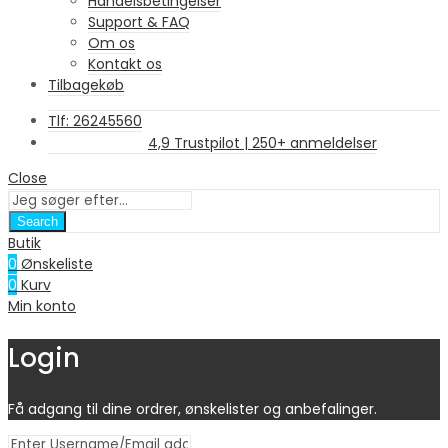
Handelsbetingelser
Support & FAQ
Om os
Kontakt os
Tilbagekøb
Tlf: 26245560
4,9 Trustpilot | 250+ anmeldelser
Close
Search
Butik
0
Ønskeliste
0
Kurv
Min konto
Login
Få adgang til dine ordrer, ønskelister og anbefalinger.