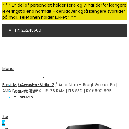
* * * En del af personalet holder ferie og vi har derfor længere
leveringstid end normalt - derudover også længere svartider
på mail. Telefonen holder lukket.* * *
Tlf: 26245560
4,9 Trustpilot | 250+ anmeldelser
Menu
Forside
/
Counter-Strike 2
/ Acer Nitro – Brugt Gamer Pc |
GAMER PC
AMD Ryzen 5 2500X | 16 GB RAM | 1TB SSD | RX 6600 8GB
GAMER SÆT
TILBEHØR
OUTLET
INFO
Handelsbetingelser
Search
Support & FAQ
0
Om os
0.00
kr.