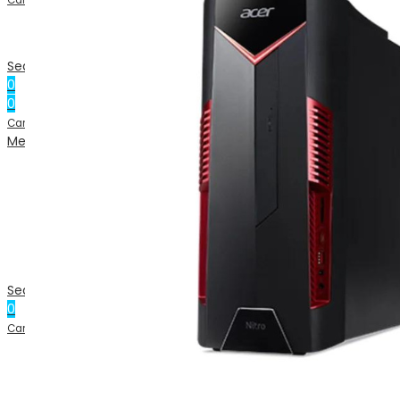
Cart
Kontakt os
TILBAGEKØB
Search
0
0
0.00
kr.
Cart
Menu
Search
0
0.00
kr.
Cart