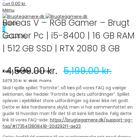
0.00
kr.
Cart
Menu
Boreas V – RGB Gamer – Brugt
Search
0
Gamer Pc | i5-8400 | 16 GB RAM
0.00
kr.
Cart
| 512 GB SSD | RTX 2080 8 GB
4,599.00
kr.
5,199.00
kr.
3,679.20
kr.
kr. ekskl. moms
Skal I spille spillet ”Fortnite”, så læs på vores FAQ og vælge
sektionen, der hedder ”Fortnite og dets udfordringer”. Spillet
oplever i øjeblikket store udfordringer og kører ikke ret godt.
Dette er ikke hardwarens skyld, men vi har sammenfattet en
guide til hvordan man får det til at køre lidt bedre. Følg dette
link til vores FAQ-side:
https://brugtegamere.dk/support-og-
faq/#1735413808418-20d292f1-ae23
Oplev kraftfuld gaming til en overkommelig pris med denne