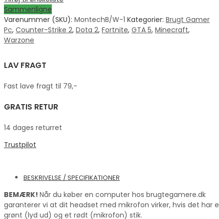
Sammenligne
Varenummer (SKU):
MontechB/W-1
Kategorier:
Brugt Gamer
Pc
,
Counter-Strike 2
,
Dota 2
,
Fortnite
,
GTA 5
,
Minecraft
,
Warzone
LAV FRAGT
Fast lave fragt til 79,-
GRATIS RETUR
14 dages returret
Trustpilot
BESKRIVELSE / SPECIFIKATIONER
BEMÆRK!
Når du køber en computer hos brugtegamere.dk
garanterer vi at dit headset med mikrofon virker, hvis det har e
grønt (lyd ud) og et rødt (mikrofon) stik.