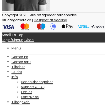
Copyright 2021 - Alle rettigheder forbeholdes.
brugtegamere.dk |
Designet af Seoking
Scroll To Top
Login/Signup
Close
Menu
Gamer Pc
Gamer sæt
Tilbehør
Outlet
Info
Handelsbetingelser
Support & FAQ
Om os
Kontakt os
Tilbagekøb