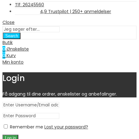
Tlf: 26245560
4,9 Trustpilot | 250+ anmeldelser
Close
Search
Butik
0
Ønskeliste
0
Kurv
Min konto
Login
Få adgang til dine ordrer, ønskelister og anbefalinger.
Remember me
Lost your password?
Log in