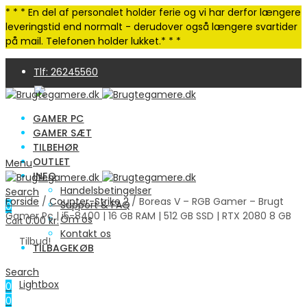
* * * En del af personalet holder ferie og vi har derfor længere
leveringstid end normalt - derudover også længere svartider
på mail. Telefonen holder lukket.* * *
Tlf: 26245560
GAMER PC
GAMER SÆT
TILBEHØR
OUTLET
Menu
INFO
4,9 Trustpilot | 250+ anmeldelser
Handelsbetingelser
Search
Forside
/
Counter-Strike 2
/ Boreas V – RGB Gamer – Brugt
Support & FAQ
0
Gamer Pc | i5-8400 | 16 GB RAM | 512 GB SSD | RTX 2080 8 GB
Om os
0.00
kr.
Cart
Kontakt os
Tilbud!
TILBAGEKØB
Search
Lightbox
0
0