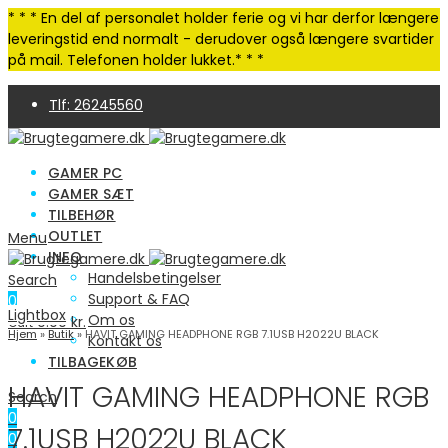
* * * En del af personalet holder ferie og vi har derfor længere
leveringstid end normalt - derudover også længere svartider
på mail. Telefonen holder lukket.* * *
Tlf: 26245560
4,9 Trustpilot | 250+ anmeldelser
GAMER PC
GAMER SÆT
TILBEHØR
OUTLET
Menu
INFO
Handelsbetingelser
Search
Support & FAQ
0
Lightbox
Om os
0.00
kr.
Cart
Hjem
»
Butik
»
HAVIT GAMING HEADPHONE RGB 7.1USB H2022U BLACK
Kontakt os
TILBAGEKØB
HAVIT GAMING HEADPHONE RGB
Search
0
7.1USB H2022U BLACK
0