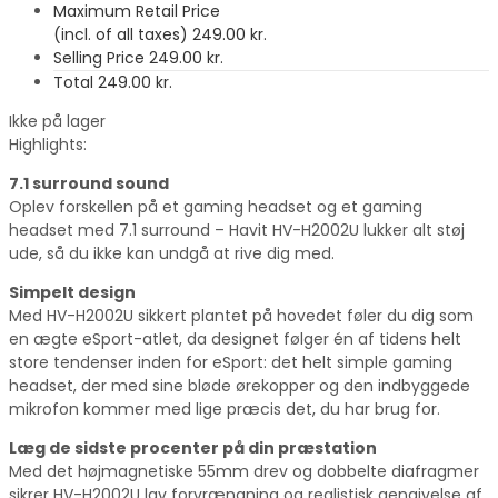
Maximum Retail Price
(incl. of all taxes)
249.00
kr.
Selling Price
249.00
kr.
Total
249.00
kr.
Ikke på lager
Highlights:
7.1 surround sound
Oplev forskellen på et gaming headset og et gaming
headset med 7.1 surround – Havit HV-H2002U lukker alt støj
ude, så du ikke kan undgå at rive dig med.
Simpelt design
Med HV-H2002U sikkert plantet på hovedet føler du dig som
en ægte eSport-atlet, da designet følger én af tidens helt
store tendenser inden for eSport: det helt simple gaming
headset, der med sine bløde ørekopper og den indbyggede
mikrofon kommer med lige præcis det, du har brug for.
Læg de sidste procenter på din præstation
Med det højmagnetiske 55mm drev og dobbelte diafragmer
sikrer HV-H2002U lav forvrængning og realistisk gengivelse af