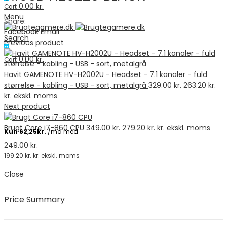
0.00
kr.
Cart
Menu
Share:
Facebook
Email
Search
Previous product
0
0.00
kr.
Cart
Havit GAMENOTE HV-H2002U - Headset - 7.1 kanaler - fuld
størrelse - kabling - USB - sort, metalgrå
329.00
kr.
263.20
kr.
kr. ekskl. moms
Next product
Brugt Core i7-860 CPU
349.00
kr.
279.20
kr.
kr. ekskl. moms
249.00
kr.
199.20
kr.
kr. ekskl. moms
Close
Price Summary