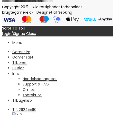
Copyright 2021 - Alle rettigheder forbeholdes.
brugtegamere.dk |
Designet af Seoking
Scroll To Top
Login/Signup
Close
Menu
Gamer Pc
Gamer sæt
Tilbehør
Outlet
Info
Handelsbetingelser
Support & FAQ
Om os
Kontakt os
Tilbagekøb
Tlf: 26245560