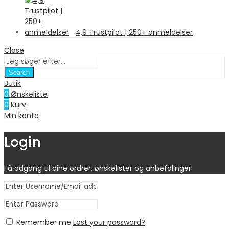
4,9 Trustpilot | 250+ anmeldelser
Close
Search
Butik
0
Ønskeliste
0
Kurv
Min konto
Login
Få adgang til dine ordrer, ønskelister og anbefalinger.
Remember me
Lost your password?