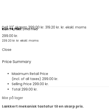
Dell 23" skærm
399.00
kr.
319.20
kr.
kr. ekskl. moms
299.00
kr.
239.20
kr.
kr. ekskl. moms
Close
Price Summary
Maximum Retail Price
(incl. of all taxes)
299.00
kr.
Selling Price
299.00
kr.
Total
299.00
kr.
Ikke på lager
Lækkert mekanisk tastatur til en skarp pris.