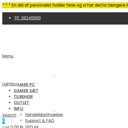
* * * En del af personalet holder ferie og vi har derfor længer
Tlf: 26245560
4,9 Trustpilot | 250+ anmeldelser
Menu
Lightbox
GAMER PC
GAMER SÆT
TILBEHØR
OUTLET
INFO
Handelsbetingelser
Search
Support & FAQ
0
Om os
0.00
kr.
Cart