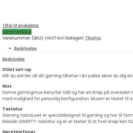
Tilføj til ønskeliste
Sammenligne
Varenummer (SKU):
HAVIT4in1
Kategori:
Tilbehør
Beskrivelse
Beskrivelse
Stilet set-up
Når du samler alt dit gaming tilbehør i én pakke sikrer du dig e
Mus
Denne gamingmus benytter USB og har en knap på oversiden til
med mulighed for personlig konfiguration. Musen er testet til a
Tastatur
Gaming tastaturet er specialdesignet til gaming og har til form
klassisk QWERTY-tastatur og er er testet til at hver knap kan hol
Høretelefoner