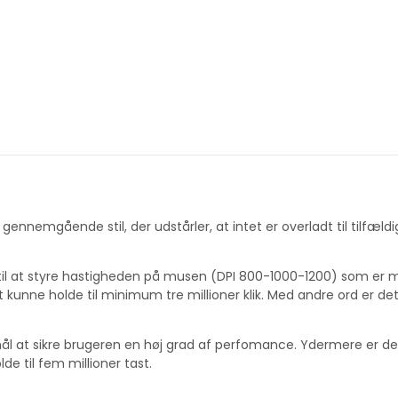
n gennemgående stil, der udstårler, at intet er overladt til tilfæ
 at styre hastigheden på musen (DPI 800-1000-1200) som er med
t kunne holde til minimum tre millioner klik. Med andre ord er de
ål at sikre brugeren en høj grad af perfomance. Ydermere er der 
de til fem millioner tast.