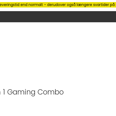
e leveringstid end normalt - derudover også længere svartider på m
in 1 Gaming Combo