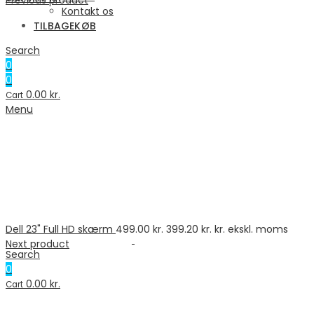
Kontakt os
TILBAGEKØB
Search
0
0
0.00
kr.
Cart
Menu
Dell 23" Full HD skærm
499.00
kr.
399.20
kr.
kr. ekskl. moms
Next product
Search
0
0.00
kr.
Cart