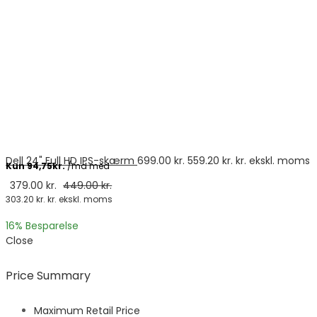
Dell 24" Full HD IPS-skærm
699.00
kr.
559.20
kr.
kr. ekskl. moms
379.00
kr.
449.00
kr.
303.20
kr.
kr. ekskl. moms
16
% Besparelse
Close
Price Summary
Maximum Retail Price