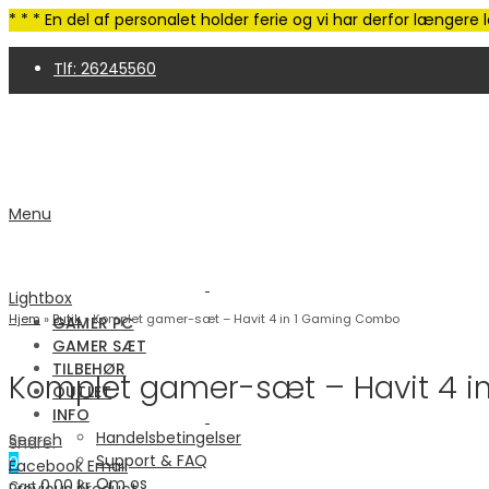
* * * En del af personalet holder ferie og vi har derfor længer
Tlf: 26245560
4,9 Trustpilot | 250+ anmeldelser
Menu
Lightbox
Hjem
»
Butik
»
Komplet gamer-sæt – Havit 4 in 1 Gaming Combo
GAMER PC
GAMER SÆT
TILBEHØR
Komplet gamer-sæt – Havit 4 
OUTLET
INFO
Handelsbetingelser
Search
Share:
Support & FAQ
0
Facebook
Email
Om os
0.00
kr.
Previous product
Cart