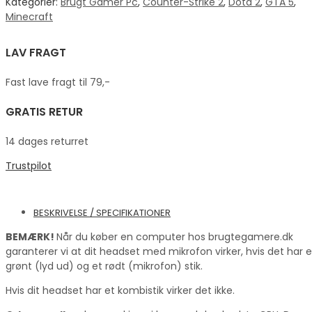
Kategorier:
Brugt Gamer Pc
,
Counter-Strike 2
,
Dota 2
,
GTA 5
,
Minecraft
LAV FRAGT
Fast lave fragt til 79,-
GRATIS RETUR
14 dages returret
Trustpilot
BESKRIVELSE / SPECIFIKATIONER
BEMÆRK!
Når du køber en computer hos brugtegamere.dk
garanterer vi at dit headset med mikrofon virker, hvis det har e
grønt (lyd ud) og et rødt (mikrofon) stik.
Hvis dit headset har et kombistik virker det ikke.