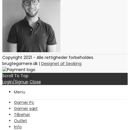
Copyright 2021 - Alle rettigheder forbeholdes.
brugtegamere.dk |
Designet af Seoking
Scroll To Top
Login/Signup
Close
Menu
Gamer Pc
Gamer sæt
Tilbehør
Outlet
Info