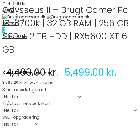
0.00
kr.
Cart
Odysseus II – Brugt Gamer Pc |
Menu
i7-8700k | 32 GB RAM | 256 GB
Search
0
SSD + 2 TB HDD | RX5600 XT 6
0.00
kr.
Cart
GB
4,499.00
kr.
5,499.00
kr.
3,599.20
kr.
kr. ekskl. moms
3 års udvidet garanti
Trådløst netværkskort
SSD-opgradering