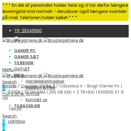
* * * En del af personalet holder ferie og vi har derfor længere
leveringstid end normalt - derudover også længere svartider
på mail. Telefonen holder lukket.* * *
Tlf: 26245560
GAMER PC
GAMER SÆT
TILBEHØR
OUTLET
Menu
INFO
4,9 Trustpilot | 250+ anmeldelser
Handelsbetingelser
Search
Forside
/
Counter-Strike 2
/ Odysseus II – Brugt Gamer Pc |
Support & FAQ
0
i7-8700k | 32 GB RAM | 256 GB SSD + 2 TB HDD | RX5600 XT 6
Om os
0.00
kr.
Cart
GB
Kontakt os
TILBAGEKØB
Tilbud!
Search
Lightbox
0
0