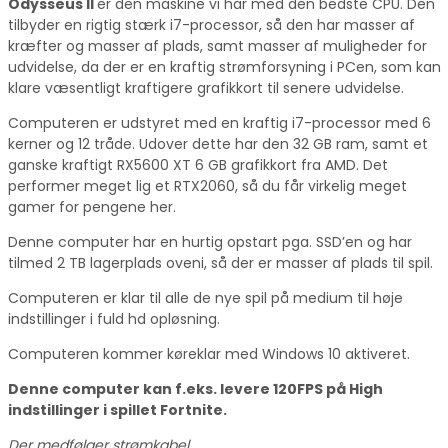
Odysseus II
er den maskine vi har med den bedste CPU. Den
tilbyder en rigtig stærk i7-processor, så den har masser af
kræfter og masser af plads, samt masser af muligheder for
udvidelse, da der er en kraftig strømforsyning i PCen, som kan
klare væsentligt kraftigere grafikkort til senere udvidelse.
Computeren er udstyret med en kraftig i7-processor med 6
kerner og 12 tråde. Udover dette har den 32 GB ram, samt et
ganske kraftigt RX5600 XT 6 GB grafikkort fra AMD. Det
performer meget lig et RTX2060, så du får virkelig meget
gamer for pengene her.
Denne computer har en hurtig opstart pga. SSD’en og har
tilmed 2 TB lagerplads oveni, så der er masser af plads til spil.
Computeren er klar til alle de nye spil på medium til høje
indstillinger i fuld hd opløsning.
Computeren kommer køreklar med Windows 10 aktiveret.
Denne computer kan f.eks. levere 120FPS på High
indstillinger i spillet Fortnite.
Der medfølger strømkabel.