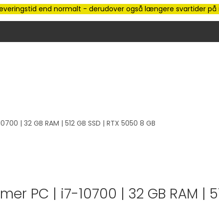
e leveringstid end normalt - derudover også længere svartider på m
0700 | 32 GB RAM | 512 GB SSD | RTX 5050 8 GB
mer PC | i7-10700 | 32 GB RAM | 5