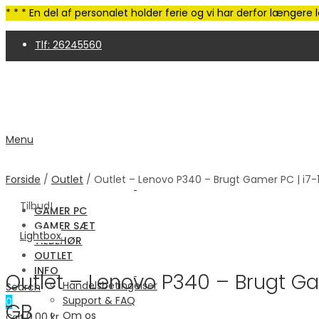
* * * En del af personalet holder ferie og vi har derfor længer
Tlf: 26245560
4,9 Trustpilot | 250+ anmeldelser
Menu
Forside
/
Outlet
/ Outlet – Lenovo P340 – Brugt Gamer PC | i7-1
Tilbud!
GAMER PC
GAMER SÆT
Lightbox
TILBEHØR
OUTLET
INFO
Outlet – Lenovo P340 – Brugt Ga
Handelsbetingelser
Search
Support & FAQ
0
GB
Om os
0.00
kr.
Cart