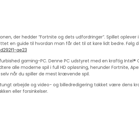
tionen, der hedder ”Fortnite og dets udfordringer”. Spillet oplever 
t en guide til hvordan man får det til at køre lidt bedre. Følg de
0d292f1-ae23
furbished gaming-PC. Denne PC udstyret med en kraftig Intel® C
e alle moderne spil i full HD opløsning, herunder Fortnite, A
elv når du spiller de mest krævende spil.
 tungt arbejde og video- og billedredigering takket være dens kr
ken eller forsinkelser.