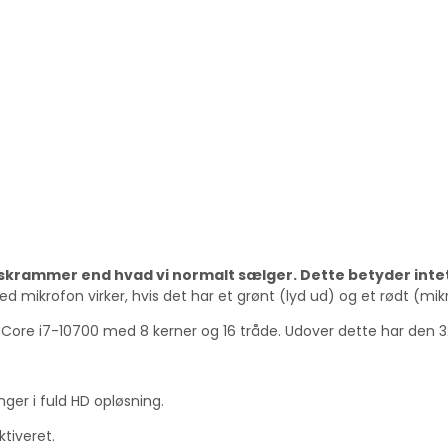
skrammer end hvad vi normalt sælger. Dette betyder intet
mikrofon virker, hvis det har et grønt (lyd ud) og et rødt (mikrof
 Core i7-10700 med 8 kerner og 16 tråde. Udover dette har den 
inger i fuld HD opløsning.
tiveret.