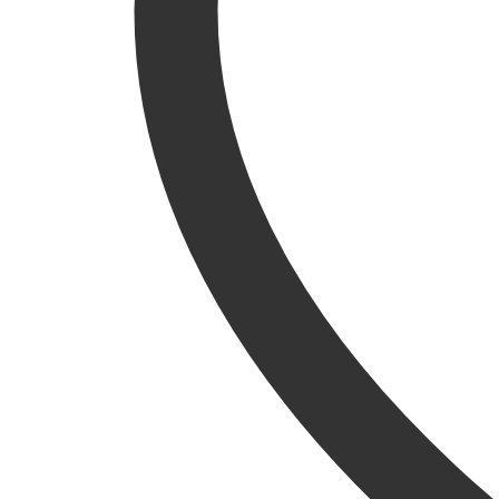
5050
8
GB
quantity