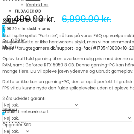
Kontakt os
TILBAGEKØB
6,499.00
kr.
6,999.00
kr.
Search
0
5,199.20
kr.
kr. ekskl. moms
0
Skal I spille spillet ”Fortnite”, så læs på vores FAQ og vælge sek
0.00
kr.
Cart
ret godt. Dette er ikke hardwarens skyld, men vi har sammenfatte
Menu
https://brugtegamere.dk/support-og-faq/#1735413808418-2
Oplev kraftfuld gaming til en overkommelig pris med denne re
RAM, samt Geforce RTX 5050 8 GB. Denne gaming-PC kan håndter
mange flere. Du vil opleve jævn ydeevne og ubrudt gameplay, s
Dette er ikke kun en gaming-PC, den er også perfekt til grafisk
FPS vil du kunne nyde den fulde spiloplevelse uden at opleve hak
3 års udvidet garanti
Search
Trådløst netværkskort
0
0.00
kr.
Cart
Opgradér SSD: