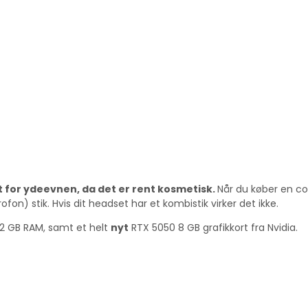
 for ydeevnen, da det er rent kosmetisk.
Når du køber en c
on) stik. Hvis dit headset har et kombistik virker det ikke.
32 GB RAM, samt et helt
nyt
RTX 5050 8 GB grafikkort fra Nvidia.