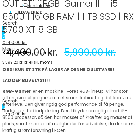
OUTLET – RGB-Gamer II – i5-
Cart
Kontakt os
TILBAGEKØB
8500 | 16 GB RAM | 1 TB SSD | RX
Search
5700 XT 8 GB
0
0
0.00
kr.
Cart
4,499.00
kr.
5,999.00
kr.
Menu
3,599.20
kr.
kr. ekskl. moms
OBS! KUN ET STK PÅ LAGER AF DENNE OULETVARE!
LAD DER BLIVE LYS!!!!
RGB-Gamer
er en maskine i vores RGB-lineup. Vi har stor
efterspørgsel på gamere i et smart kabinet og det kan vi nu
Search
efterleve. Den giver rigtig god performance til få penge,
0
endda i en fed indpakning. Den tilbyder en rigtig stærk i5-
0.00
kr.
Cart
8500 processor, så den har masser af kræfter og masser af
plads, samt masser af muligheder for udvidelse, da der er en
kraftig strømforsyning i PCen.