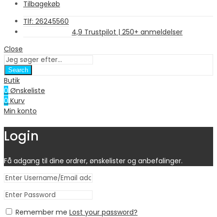
Tilbagekøb
Tlf: 26245560
4,9 Trustpilot | 250+ anmeldelser
Close
Search
Butik
0
Ønskeliste
0
Kurv
Min konto
Login
Få adgang til dine ordrer, ønskelister og anbefalinger.
Remember me
Lost your password?