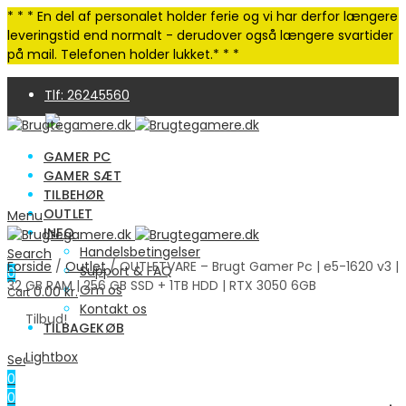
* * * En del af personalet holder ferie og vi har derfor længere
leveringstid end normalt - derudover også længere svartider
på mail. Telefonen holder lukket.* * *
Tlf: 26245560
GAMER PC
GAMER SÆT
TILBEHØR
OUTLET
Menu
INFO
4,9 Trustpilot | 250+ anmeldelser
Handelsbetingelser
Search
Forside
/
Outlet
/ OUTLETVARE – Brugt Gamer Pc | e5-1620 v3 |
Support & FAQ
0
32 GB RAM | 256 GB SSD + 1TB HDD | RTX 3050 6GB
Om os
0.00
kr.
Cart
Kontakt os
Tilbud!
TILBAGEKØB
Lightbox
Search
0
0