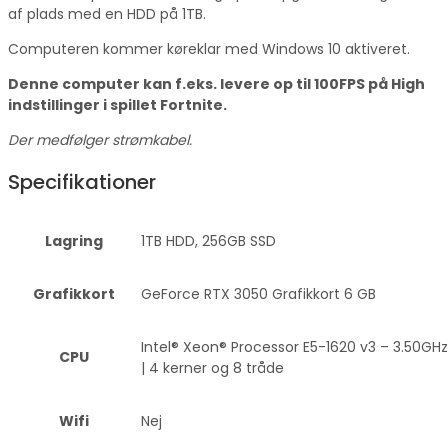
af plads med en HDD på 1TB.
Computeren kommer køreklar med Windows 10 aktiveret.
Denne computer kan f.eks. levere op til 100FPS på High
indstillinger i spillet Fortnite.
Der medfølger strømkabel.
Specifikationer
Lagring
1TB HDD, 256GB SSD
Grafikkort
GeForce RTX 3050 Grafikkort 6 GB
Intel® Xeon® Processor E5-1620 v3 – 3.50GHz
CPU
| 4 kerner og 8 tråde
Wifi
Nej