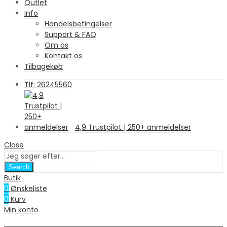
Outlet
Info
Handelsbetingelser
Support & FAQ
Om os
Kontakt os
Tilbagekøb
Tlf: 26245560
4,9 Trustpilot | 250+ anmeldelser
Close
Search
Butik
0
Ønskeliste
0
Kurv
Min konto