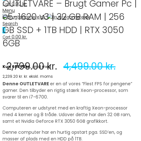
OUTLETVARE – Brugt Gamer Pc |
0.00
kr.
Cart
Menu
e5-1620 v3 | 32 GB RAM | 256
Search
GB SSD + 1TB HDD | RTX 3050
0
0.00
kr.
Cart
6GB
2,799.00
kr.
4,499.00
kr.
2,239.20
kr.
kr. ekskl. moms
Denne OUTLETVARE
er en af vores “Flest FPS for pengene”
gamer. Den tilbyder en rigtig stærk Xeon-processor, som
svarer til en i7-6700.
Computeren er udstyret med en kraftig Xeon-processor
med 4 kerner og 8 tråde. Udover dette har den 32 GB ram,
samt et Nvidia Geforce RTX 3050 6GB grafikkort.
Denne computer har en hurtig opstart pga. SSD’en, og
masser af plads med en HDD på 1TB.