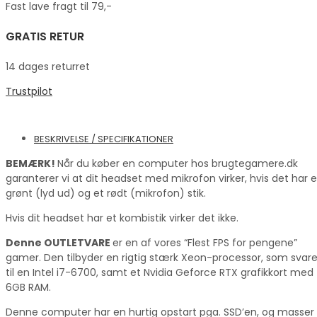
Fast lave fragt til 79,-
GRATIS RETUR
14 dages returret
Trustpilot
BESKRIVELSE / SPECIFIKATIONER
BEMÆRK!
Når du køber en computer hos brugtegamere.dk
garanterer vi at dit headset med mikrofon virker, hvis det har e
grønt (lyd ud) og et rødt (mikrofon) stik.
Hvis dit headset har et kombistik virker det ikke.
Denne OUTLETVARE
er en af vores “Flest FPS for pengene”
gamer. Den tilbyder en rigtig stærk Xeon-processor, som svare
til en Intel i7-6700, samt et Nvidia Geforce RTX grafikkort med
6GB RAM.
Denne computer har en hurtig opstart pga. SSD’en, og masser