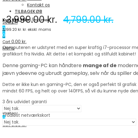
Kontakt os
TILBAGEKØB
3,999.00
kr.
4,799.00
kr.
Search
0
3,199.20
kr.
kr. ekskl. moms
0
0.00
kr.
Cart
Computeren er udstyret med en super kraftig i7-processor med
Menu
grafikkort fra Nvidia. Alt dette i et kompakt og stilfuldt kabinet!
Denne gaming-PC kan håndtere
mange af de
moderne 
jævn ydeevne og ubrudt gameplay, selv når du spiller 
Dette er ikke kun en gaming-PC, den er også perfekt til grafisk
mindst 60 FPS, og helt op over 140FPS, så vil du kunne nyde den 
3 års udvidet garanti
Search
Trådløst netværkskort
0
0.00
kr.
Cart