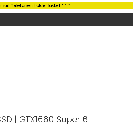
ail. Telefonen holder lukket.* * *
 SSD | GTX1660 Super 6