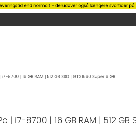
e leveringstid end normalt - derudover også længere svartider på m
 i7-8700 | 16 GB RAM | 512 GB SSD | GTX1660 Super 6 GB
c | i7-8700 | 16 GB RAM | 512 GB