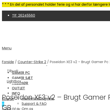
* * * En del af personalet holder ferie og vi har derfor længer
Tlf: 26245560
4,9 Trustpilot | 250+ anmeldelser
Menu
Forside
/
Counter-Strike 2
/ Poseidon XE3 v2 – Brugt Gamer Pc |
Tilbud!
GAMER PC
GAMER SÆT
Lightbox
TILBEHØR
OUTLET
INFO
Poseidon XE3 v2 – Brugt Gamer P
Handelsbetingelser
Search
Support & FAQ
0
GB
Om os
0.00
kr.
Cart