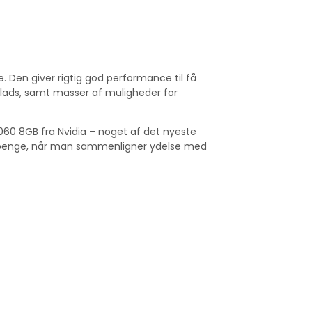
. Den giver rigtig god performance til få
plads, samt masser af muligheder for
60 8GB fra Nvidia – noget af det nyeste
 få penge, når man sammenligner ydelse med