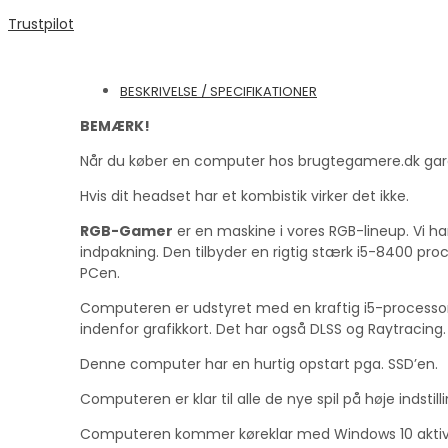
Trustpilot
BESKRIVELSE / SPECIFIKATIONER
BEMÆRK!
Når du køber en computer hos brugtegamere.dk garante
Hvis dit headset har et kombistik virker det ikke.
RGB-Gamer
er en maskine i vores RGB-lineup. Vi ha
indpakning. Den tilbyder en rigtig stærk i5-8400 pro
PCen.
Computeren er udstyret med en kraftig i5-processor 
indenfor grafikkort. Det har også DLSS og Raytracin
Denne computer har en hurtig opstart pga. SSD’en.
Computeren er klar til alle de nye spil på høje indstill
Computeren kommer køreklar med Windows 10 aktiv