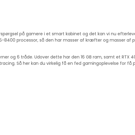
rspørgsel på gamere i et smart kabinet og det kan vi nu efterleve
k i5-8400 processor, så den har masser af kræfter og masser af 
ner og 6 tråde. Udover dette har den 16 GB ram, samt et RTX 40
aytracing. Så her kan du virkelig få en fed gamingoplevelse for