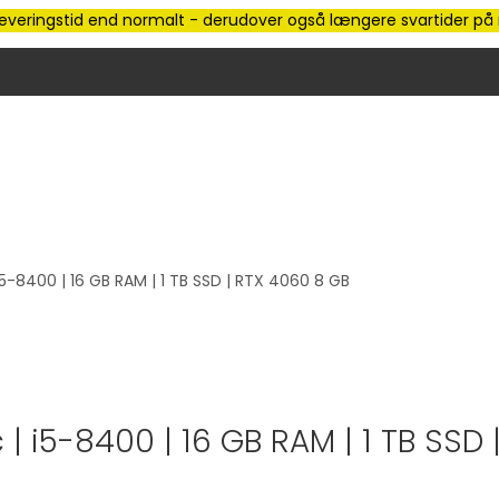
e leveringstid end normalt - derudover også længere svartider på m
-8400 | 16 GB RAM | 1 TB SSD | RTX 4060 8 GB
 i5-8400 | 16 GB RAM | 1 TB SSD 