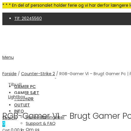
* * * En del af personalet holder ferie og vi har derfor længer
Tlf: 26245560
4,9 Trustpilot | 250+ anmeldelser
Menu
Forside
/
Counter-Strike 2
/ RGB-Gamer VI – Brugt Gamer Pc | i5
Tilbud!
GAMER PC
GAMER SÆT
Lightbox
TILBEHØR
OUTLET
INFO
RGB-Gamer VI – Brugt Gamer Pc |
Handelsbetingelser
Search
Support & FAQ
0
Om os
0.00
kr.
Cart