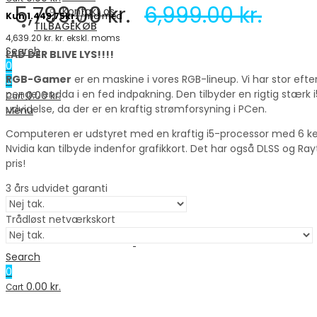
5,799.00
kr.
6,999.00
kr.
Kontakt os
TILBAGEKØB
4,639.20
kr.
kr. ekskl. moms
Search
LAD DER BLIVE LYS!!!!
0
RGB-Gamer
er en maskine i vores RGB-lineup. Vi har stor efte
0
penge, endda i en fed indpakning. Den tilbyder en rigtig stær
0.00
kr.
Cart
udvidelse, da der er en kraftig strømforsyning i PCen.
Menu
Computeren er udstyret med en kraftig i5-processor med 6 ker
Nvidia kan tilbyde indenfor grafikkort. Det har også DLSS og R
pris!
3 års udvidet garanti
Trådløst netværkskort
Search
0
0.00
kr.
Cart