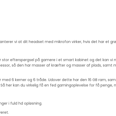
rer vi at dit headset med mikrofon virker, hvis det har et grøn
r stor efterspørgsel på gamere i et smart kabinet og det kan vi n
cessor, så den har masser af kræfter og masser af plads, samt ma
med 6 kerner og 6 tråde. Udover dette har den 16 GB ram, samt 
g. Så her kan du virkelig få en fed gamingoplevelse for få penge
inger i fuld hd opløsning.
eret.