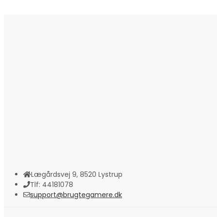
Lægårdsvej 9, 8520 Lystrup
Tlf: 44181078
support@brugtegamere.dk