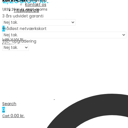
2,299.00
kr.
Kontakt os
1,839.20
kr.
kr. ekskl. moms
TILBAGEKØB
3 års udvidet garanti
Search
0
Trådløst netværkskort
0
0.00
kr.
Cart
SSD-opgradering
Menu
Search
0
0.00
kr.
Cart