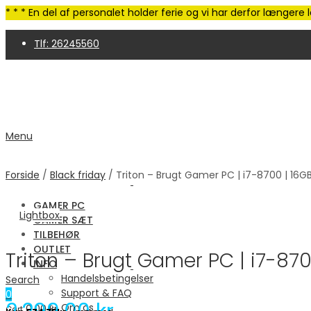
* * * En del af personalet holder ferie og vi har derfor længer
Tlf: 26245560
4,9 Trustpilot | 250+ anmeldelser
Menu
Forside
/
Black friday
/ Triton – Brugt Gamer PC | i7-8700 | 16GB
GAMER PC
Lightbox
GAMER SÆT
TILBEHØR
OUTLET
Triton – Brugt Gamer PC | i7-870
INFO
Handelsbetingelser
Search
Support & FAQ
0
Om os
0.00
kr.
Cart