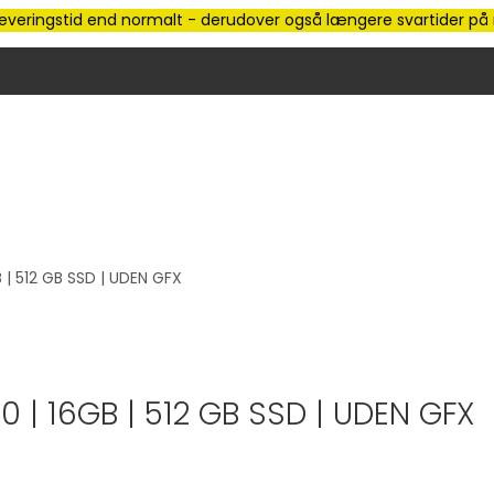
e leveringstid end normalt - derudover også længere svartider på m
 | 512 GB SSD | UDEN GFX
0 | 16GB | 512 GB SSD | UDEN GFX