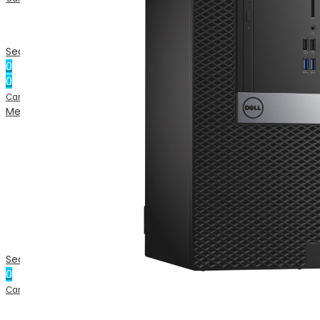
Kontakt os
TILBAGEKØB
Search
0
0
0.00
kr.
Cart
Menu
Search
0
0.00
kr.
Cart