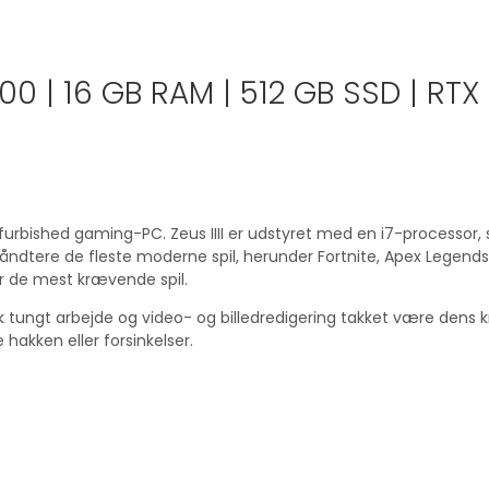
6700 | 16 GB RAM | 512 GB SSD | RT
rbished gaming-PC. Zeus IIII er udstyret med en i7-processor, s
dtere de fleste moderne spil, herunder Fortnite, Apex Legend
er de mest krævende spil.
isk tungt arbejde og video- og billedredigering takket være dens 
hakken eller forsinkelser.