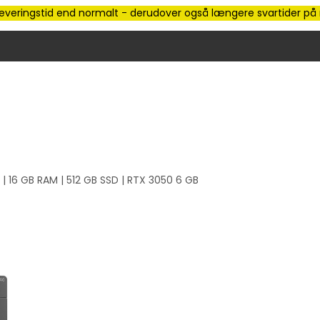
e leveringstid end normalt - derudover også længere svartider på m
 | 16 GB RAM | 512 GB SSD | RTX 3050 6 GB