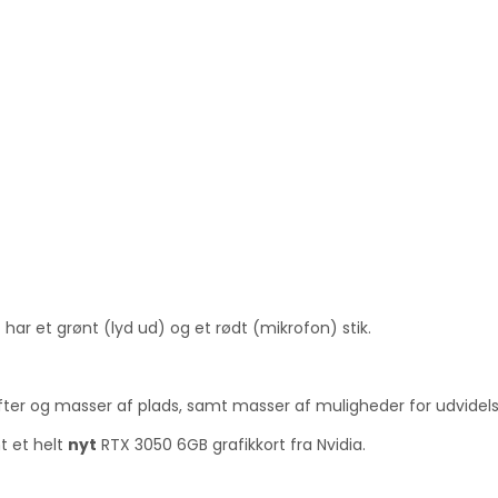
ar et grønt (lyd ud) og et rødt (mikrofon) stik.
æfter og masser af plads, samt masser af muligheder for udvidels
t et helt
nyt
RTX 3050 6GB grafikkort fra Nvidia.