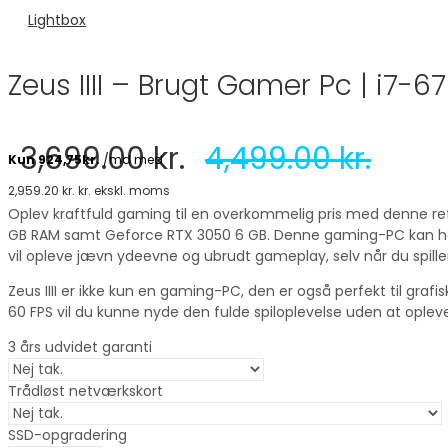
Lightbox
Zeus IIII – Brugt Gamer Pc | i7-
3,699.00
kr.
4,499.00
kr.
2,959.20
kr.
kr. ekskl. moms
Oplev kraftfuld gaming til en overkommelig pris med denne refu
GB RAM samt Geforce RTX 3050 6 GB. Denne gaming-PC kan hån
vil opleve jævn ydeevne og ubrudt gameplay, selv når du spill
Zeus IIII er ikke kun en gaming-PC, den er også perfekt til graf
60 FPS vil du kunne nyde den fulde spiloplevelse uden at opleve 
3 års udvidet garanti
Trådløst netværkskort
SSD-opgradering