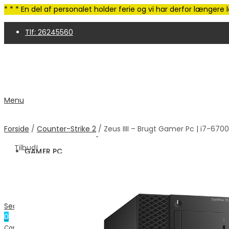
* * * En del af personalet holder ferie og vi har derfor længer
Tlf: 26245560
4,9 Trustpilot | 250+ anmeldelser
Menu
Forside
/
Counter-Strike 2
/ Zeus IIII – Brugt Gamer Pc | i7-6700
Tilbud!
GAMER PC
GAMER SÆT
TILBEHØR
OUTLET
INFO
Handelsbetingelser
Search
Support & FAQ
0
Om os
0.00
kr.
Cart